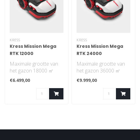
KRESS
KRESS
Kress Mission Mega
Kress Mission Mega
RTK 12000
RTK 24000
Maximale grootte van
Maximale grootte van
het gazon 18000 ㎡
het gazon 36000 ㎡
Navigatiepatroon is
Navigatiepatroon is
€6.499,00
€9.999,00
systematisch. Je ho..
systematisch. Je ho..