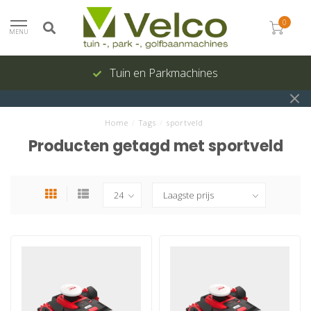
0
MENU
Tuin en Parkmachines
Home
/
Tags
/
sportveld
Producten getagd met sportveld