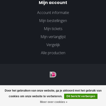
Mijn account
Account informatie
Mijn bestellingen
Mijn tickets
Mijn verlanglijst
Vergelijk
Alle producten
© Copyright 2026 Velco Huissen - Powered by
Lightspeed
-
Door het gebruiken van onze website, ga je akkoord met het gebruik van
Lightspeed design
by
Dyvelopment
cookies om onze website te verbeteren.
Dit bericht verbergen
FILTERS
Meer over cookies »