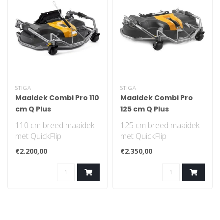
STIGA
STIGA
Maaidek Combi Pro 110
Maaidek Combi Pro
cm Q Plus
125 cm Q Plus
110 cm breed maaidek
125 cm breed maaidek
met QuickFlip
met QuickFlip
technologie voor STIGA
technologie voor STIGA
€2.200,00
€2.350,00
Park en Park Pro . Sti..
Park en Park Pro . Sti..