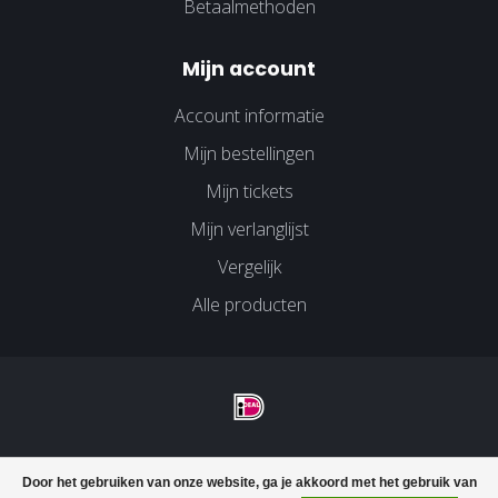
Betaalmethoden
Mijn account
Account informatie
Mijn bestellingen
Mijn tickets
Mijn verlanglijst
Vergelijk
Alle producten
© Copyright 2026 Velco Huissen - Powered by
Lightspeed
-
Door het gebruiken van onze website, ga je akkoord met het gebruik van
Lightspeed design
by
Dyvelopment