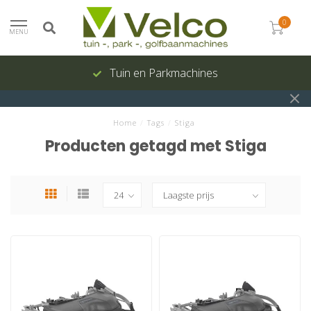
0
MENU
Tuin en Parkmachines
Home
/
Tags
/
Stiga
Producten getagd met Stiga