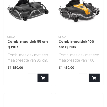
STIGA
STIGA
Combi maaidek 95 cm
Combi maaidek 100
Q Plus
cm Q Plus
Combi maaidek met een
Combi maaidek met een
maaibreedte van 95 cm.
maaibreedte van 100
Geschikt voor STIGA
cm en 3 messen.
€1.150,00
€1.450,00
Park frontmaaie..
Geschikt voor STIGA
Pa..