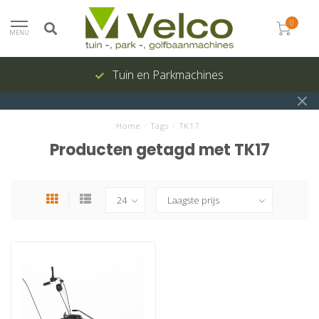
0
MENU
Tuin en Parkmachines
Home
/
Tags
/
TK17
Producten getagd met TK17