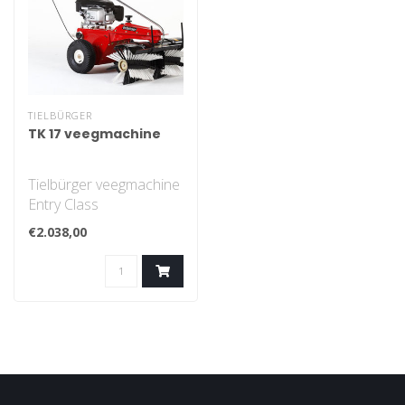
TIELBÜRGER
TK 17 veegmachine
Tielbürger veegmachine
Entry Class
€2.038,00