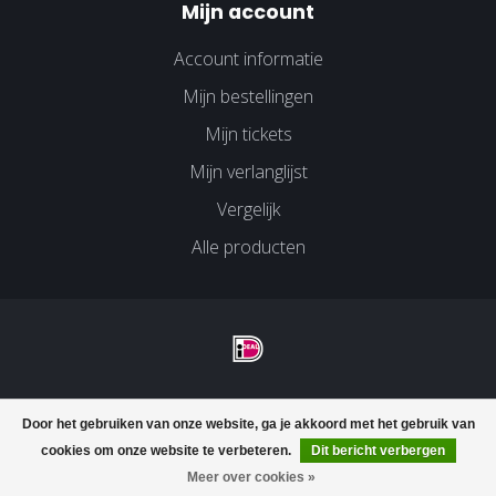
Mijn account
Account informatie
Mijn bestellingen
Mijn tickets
Mijn verlanglijst
Vergelijk
Alle producten
© Copyright 2026 Velco Huissen - Powered by
Lightspeed
-
Door het gebruiken van onze website, ga je akkoord met het gebruik van
Lightspeed design
by
Dyvelopment
cookies om onze website te verbeteren.
Dit bericht verbergen
FILTERS
Meer over cookies »