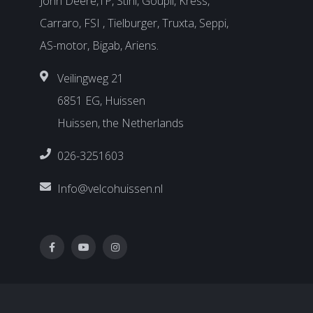
John Deere,TP, Stihl, Goupil, Kress,
Carraro, FSI , Tielburger, Truxta, Seppi,
AS-motor, Bigab, Ariens.
Veilingweg 21
6851 EG, Huissen
Huissen, the Netherlands
026-3251603
Info@velcohuissen.nl