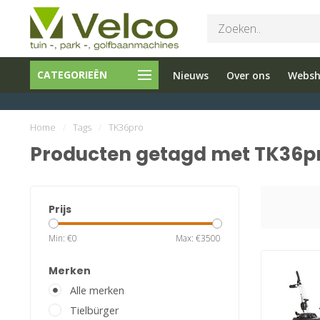
Bel ons 026-
Tuin en
CATEGORIEËN
Nieuws
Over ons
Webs
3251603
Parkmachine
Home
/
Tags
/
TK36pro
Producten getagd met TK36p
Prijs
Min: €
0
Max: €
3500
Merken
Alle merken
Tielbürger