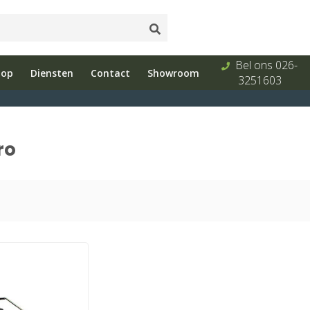
Onderhoud
Showroom
Bel ons 026-
hop
Diensten
Contact
Showroom
s
en reparatie
met advies
3251603
ro