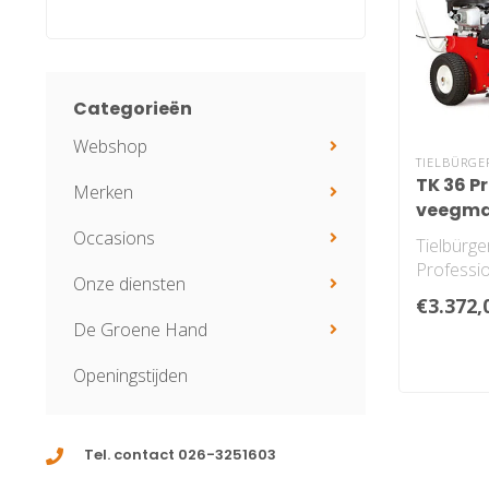
Categorieën
Webshop
TIELBÜRGE
TK 36 P
Merken
veegma
Occasions
Tielbürg
Professio
Onze diensten
€3.372,
De Groene Hand
Openingstijden
Tel. contact 026-3251603