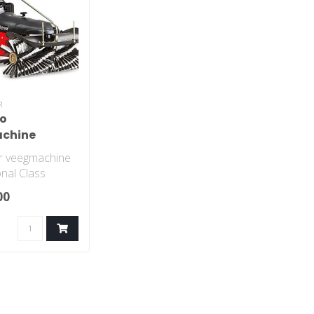
R
ro
chine
er veegmachine
nal Class
00