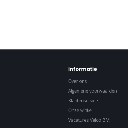
Informatie
Over ons
Algemene voorwaarden
Klantenservice
Onze winkel
Vacatures Velco B.V.