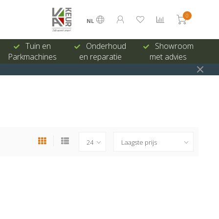
0
NL
Tuin en
Onderhoud
Showroom
Parkmachines
en reparatie
met advies