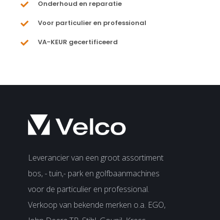
Onderhoud en reparatie
Voor particulier en professional
VA-KEUR gecertificeerd
Leverancier van een groot assortiment
bos, - tuin,- park en golfbaanmachines
voor de particulier en professional.
Verkoop van bekende merken o.a. EGO,