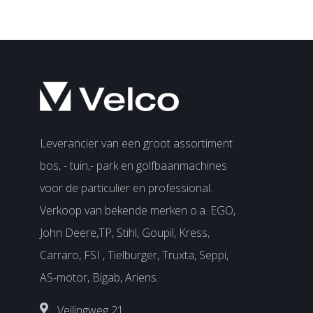
Leverancier van een groot assortiment
bos, - tuin,- park en golfbaanmachines
voor de particulier en professional.
Verkoop van bekende merken o.a. EGO,
John Deere,TP, Stihl, Goupil, Kress,
Carraro, FSI , Tielburger, Truxta, Seppi,
AS-motor, Bigab, Ariens.
Veilingweg 21