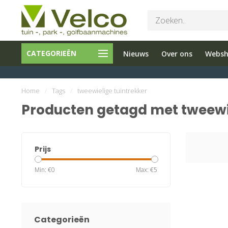
Bel ons 026-
Tuin en
Onderho
CATEGORIEËN
Nieuws
Over ons
Webs
3251603
Parkmachines
en reparati
Home
/
Tags
/
tweewielige tuintrekker
Producten getagd met tweewie
Prijs
Min: €
0
Max: €
5
Categorieën