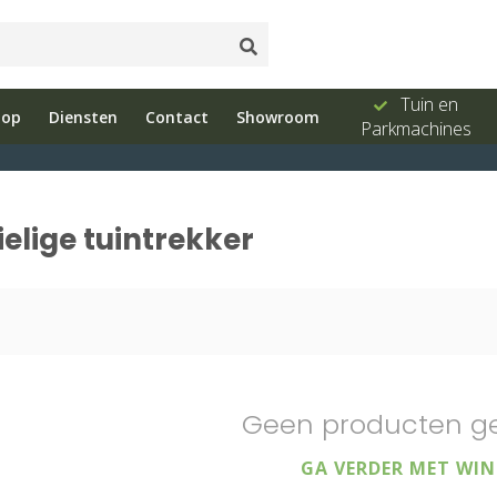
ud
Showroom
Bel ons 026-
Tuin en
hop
Diensten
Contact
Showroom
e
met advies
3251603
Parkmachines
lige tuintrekker
Geen producten g
GA VERDER MET WIN