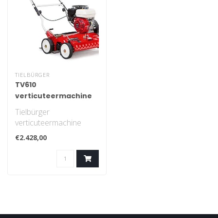
TIELBÜRGER
TV610
verticuteermachine
Tielbürger
verticuteermachine
€2.428,00