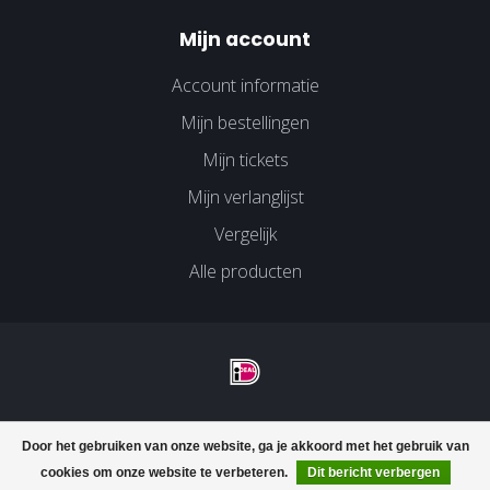
Mijn account
Account informatie
Mijn bestellingen
Mijn tickets
Mijn verlanglijst
Vergelijk
Alle producten
© Copyright 2026 Velco Huissen - Powered by
Lightspeed
-
Door het gebruiken van onze website, ga je akkoord met het gebruik van
Lightspeed design
by
Dyvelopment
cookies om onze website te verbeteren.
Dit bericht verbergen
FILTERS