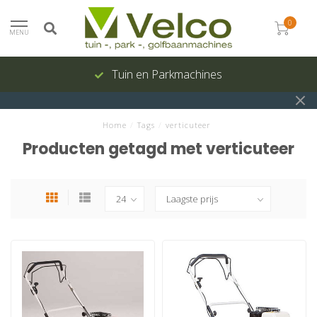
0
MENU
Tuin en Parkmachines
Home
/
Tags
/
verticuteer
Producten getagd met verticuteer