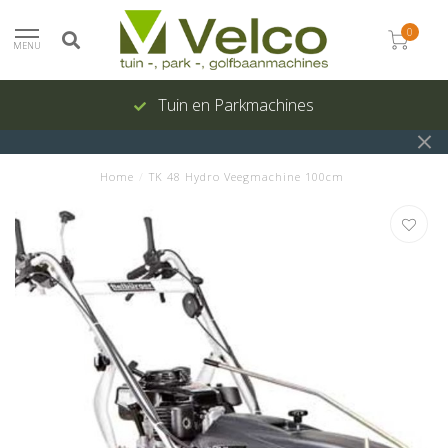
0
MENU
Tuin en Parkmachines
Home
/
TK 48 Hydro Veegmachine 100cm