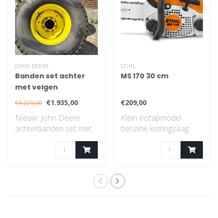
JOHN DEERE
STIHL
Banden set achter
MS 170 30 cm
met velgen
€1.935,00
€209,00
€3.225,00
Nieuw: John Deere
Klein instapmodel
achterbanden set met
benzine kettingzaag
velgen, gazon profiel..
met STIHL 2-MIX-
motor...