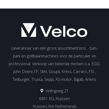
Leverancier van een groot assortiment bos, - tuin,-
park en golfbaanmachines voor de particulier en
professional. Verkoop van bekende merken o.a. EGO,
John Deere,TP, Stihl, Goupil, Kress, Carraro, FSI ,
Tielburger, Truxta, Seppi, AS-motor, Bigab, Ariens.
Veilingweg 21
6851 EG, Huissen
Huissen, the Netherlands