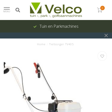
0
MENU
Tuin en Parkmachines
Home
/
Tielbürger TV405