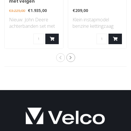
met velgen
€1.935,00
€209,00
€3.225,00
Nieuw: John Deere
Klein instapmodel
achterbanden set met
benzine kettingzaag
velgen, gazon profiel..
met STIHL 2-MIX-
motor...