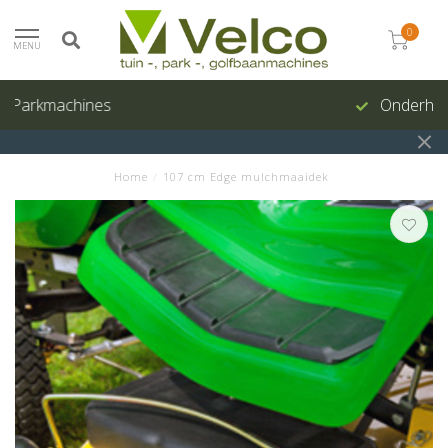
0
MENU
Onderhoud en reparatie
Home
/
107 cm Edge mulchmaaidek