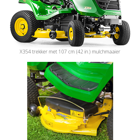
X354 trekker met 107 cm (42 in.) mulchmaaier