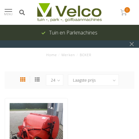
0
MENU
Tuin en Parkmachines
Home
/
Merken
/
BOXER