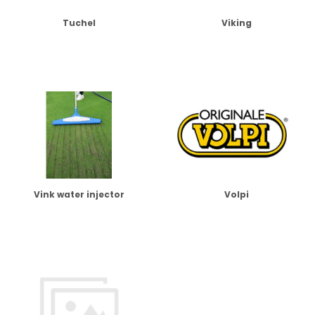
Tuchel
Viking
Vink water injector
Volpi