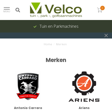
0
MENU
Tuin en Parkmachines
Home
/
Merken
Merken
Antonio Carraro
Ariens