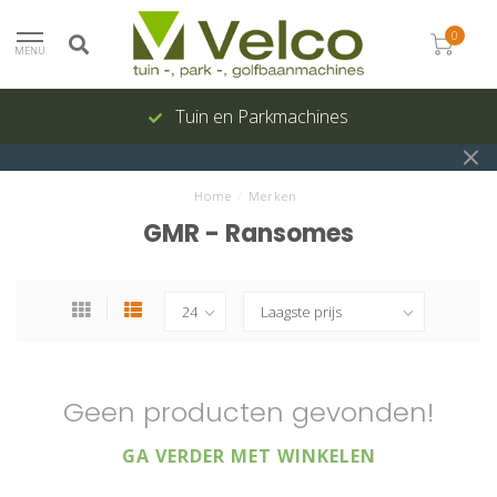
0
MENU
Tuin en Parkmachines
Home
/
Merken
GMR - Ransomes
Geen producten gevonden!
GA VERDER MET WINKELEN