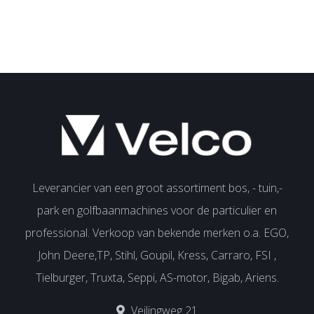
Leverancier van een groot assortiment bos, - tuin,-
park en golfbaanmachines voor de particulier en
professional. Verkoop van bekende merken o.a. EGO,
John Deere,TP, Stihl, Goupil, Kress, Carraro, FSI ,
Tielburger, Truxta, Seppi, AS-motor, Bigab, Ariens.
Veilingweg 21