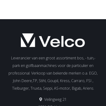
Leverancier van een groot assortiment bos, - tuin,-
park en golfbaanmachines voor de particulier en
professional. Verkoop van bekende merken o.a. EGO,
John Deere,TP, Stihl, Goupil, Kress, Carraro, FSI ,
Tielburger, Truxta, Seppi, AS-motor, Bigab, Ariens.
Veilingweg 21