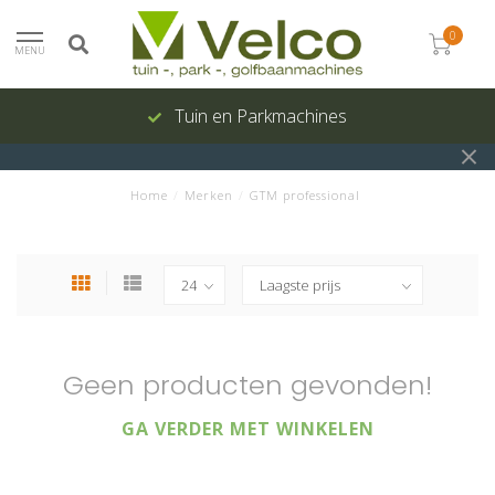
0
MENU
Tuin en Parkmachines
Home
/
Merken
/
GTM professional
Geen producten gevonden!
GA VERDER MET WINKELEN