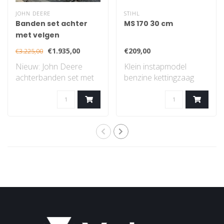
JOHN DEERE
STIHL
Banden set achter
MS 170 30 cm
met velgen
€1.935,00
€209,00
€3.225,00
Nieuw: John Deere
Klein instapmodel
achterbanden set met
benzine kettingzaag
velgen, gazon profiel..
met STIHL 2-MIX-
motor...