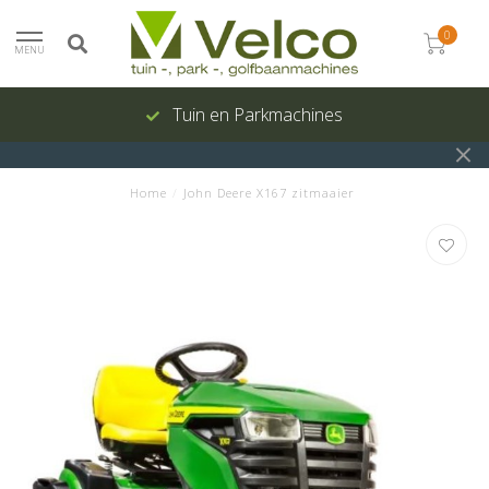
0
MENU
Tuin en Parkmachines
Home
/
John Deere X167 zitmaaier