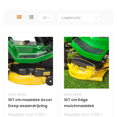
JOHN DEERE
JOHN DEERE
107 cm maaidek Accel
107 cm Edge
Deep asaandrijving
mulchmaaidek
Maaidek voor X300 /
Maaidek voor X300 /