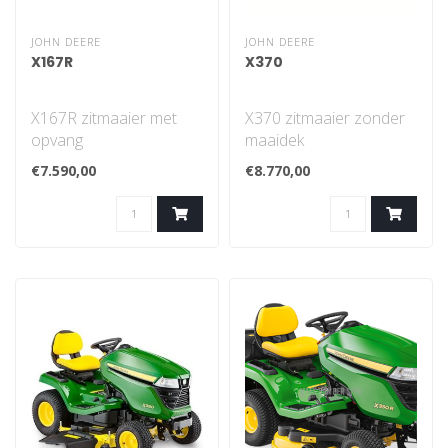
JOHN DEERE
JOHN DEERE
X167R
X370
X167R zitmaaier met
X370 zitmaaier zonder
opvang
maaidek
Bediening dek:
€7.590,00
€8.770,00
elektrisch
Twin TouchTM-
voetbedie..