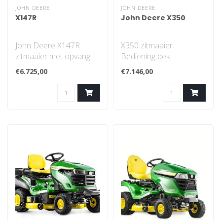
JOHN DEERE
JOHN DEERE
X147R
John Deere X350
John Deere X147R
X350 zitmaaier
zitmaaier met opvang
Bediening dek:
elektrisch
€6.725,00
€7.146,00
Twin Touch-
voetbediening
Cruisecontr..