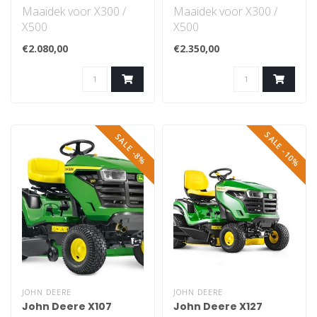
Maaidek voor X300 /
Maaidek voor X300 /
X500
X500
€2.080,00
€2.350,00
SALE -10%
SALE -8%
JOHN DEERE
JOHN DEERE
John Deere X107
John Deere X127