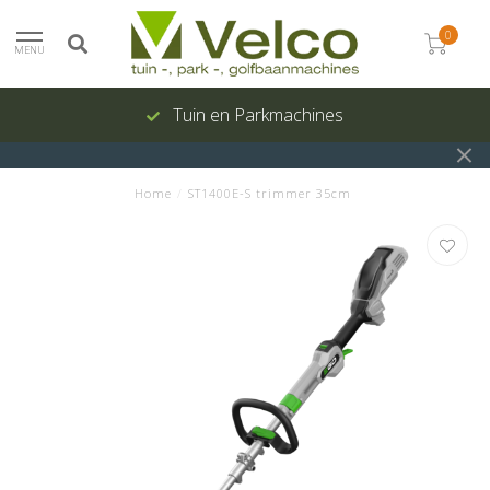
0
MENU
Tuin en Parkmachines
Home
/
ST1400E-S trimmer 35cm