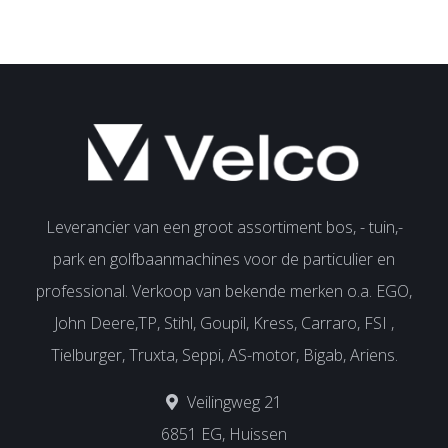
Leverancier van een groot assortiment bos, - tuin,-
park en golfbaanmachines voor de particulier en
professional. Verkoop van bekende merken o.a. EGO,
John Deere,TP, Stihl, Goupil, Kress, Carraro, FSI ,
Tielburger, Truxta, Seppi, AS-motor, Bigab, Ariens.
Veilingweg 21
6851 EG, Huissen