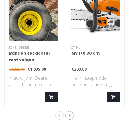
JOHN DEERE
STIHL
Banden set achter
MS 170 30 cm
met velgen
€1.935,00
€209,00
€3.225,00
Nieuw: John Deere
Klein instapmodel
achterbanden set met
benzine kettingzaag
velgen, gazon profiel..
met STIHL 2-MIX-
motor...