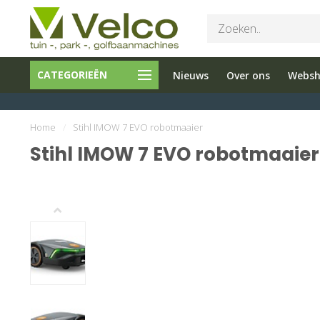
Bel ons 026-
Tuin en
Onderho
CATEGORIEËN
Nieuws
Over ons
Webs
3251603
Parkmachines
en reparati
Home
/
Stihl IMOW 7 EVO robotmaaier
Stihl IMOW 7 EVO robotmaaier