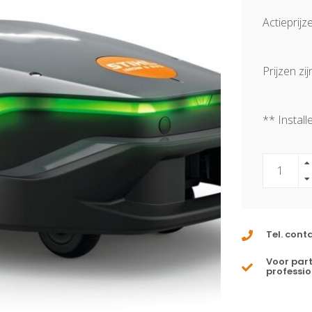
Actieprijz
Prijzen zijn
** Install
Tel. cont
Voor part
professio