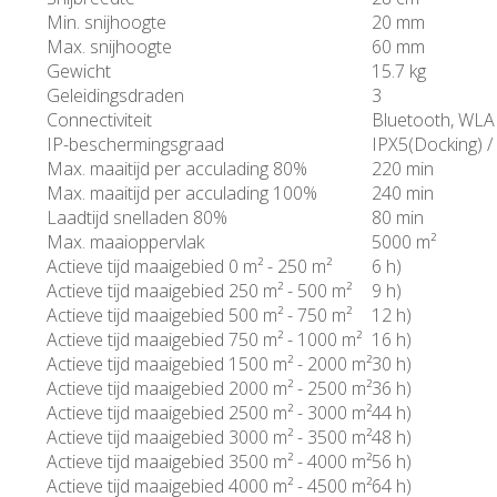
Min. snijhoogte
20 mm
Max. snijhoogte
60 mm
Gewicht
15.7 kg
Geleidingsdraden
3
Connectiviteit
Bluetooth, WLAN
IP-beschermingsgraad
IPX5(Docking) /
Max. maaitijd per acculading 80%
220 min
Max. maaitijd per acculading 100%
240 min
Laadtijd snelladen 80%
80 min
Max. maaioppervlak
5000 m²
Actieve tijd maaigebied 0 m² - 250 m²
6 h)
Actieve tijd maaigebied 250 m² - 500 m²
9 h)
Actieve tijd maaigebied 500 m² - 750 m²
12 h)
Actieve tijd maaigebied 750 m² - 1000 m²
16 h)
Actieve tijd maaigebied 1500 m² - 2000 m²
30 h)
Actieve tijd maaigebied 2000 m² - 2500 m²
36 h)
Actieve tijd maaigebied 2500 m² - 3000 m²
44 h)
Actieve tijd maaigebied 3000 m² - 3500 m²
48 h)
Actieve tijd maaigebied 3500 m² - 4000 m²
56 h)
Actieve tijd maaigebied 4000 m² - 4500 m²
64 h)