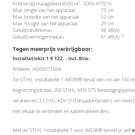
Actieve tijd maaigebied 4500 m² - 5000 m²
70 h)
Max. lengte van het apparaat
70 cm
Max. breedte van het apparaat
52 cm
Max. hoogte van het apparaat
29 cm
Geluidsdrukniveau
48 dB(A)
1)
Geluidsvermogenniveau
61 dB(A)
Tegen meerprijs verkrijgbaar:
Installatiekit 1 € 122, - incl. Btw.
Artikelnr. IA000071004
De STIHL Installatiekit 1 iMOW® bevat een rol van 150 
begrenzingsdraad, 250 STIHL AFN 075 bevestigingspenne
verankeren, 3 STIHL ADV 010 draadverbinders om meer
met elkaar te verbinden en kabelmarkeerders.
Met de STIHL Installatiekit 1 voor iMOW® bereid je zelf
e