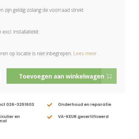
en zijn geldig zolang de voorraad strekt
 excl. installatiekit
eren op locatie is niet inbegrepen.
Lees meer..
Toevoegen aan winkelwagen
act 026-3251603
Onderhoud en reparatie
iculier en
VA-KEUR gecertificeerd
nal