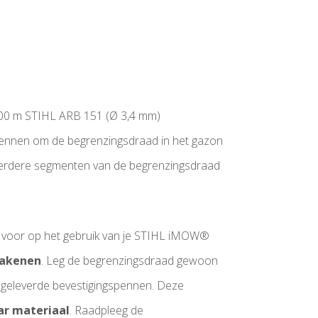
 300 m STIHL ARB 151 (Ø 3,4 mm)
ennen om de begrenzingsdraad in het gazon
erdere segmenten van de begrenzingsdraad
in voor op het gebruik van je STIHL iMOW®
bakenen
. Leg de begrenzingsdraad gewoon
eegeleverde bevestigingspennen. Deze
ar materiaal
. Raadpleeg de