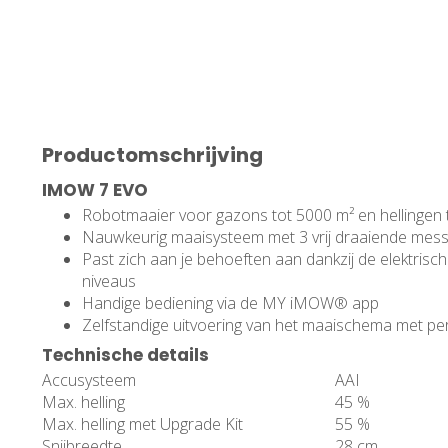
Productomschrijving
IMOW 7 EVO
Robotmaaier voor gazons tot 5000 m² en hellingen
Nauwkeurig maaisysteem met 3 vrij draaiende mes
Past zich aan je behoeften aan dankzij de elektrisc
niveaus
Handige bediening via de MY iMOW® app
Zelfstandige uitvoering van het maaischema met pe
Technische details
Accusysteem
AAI
Max. helling
45 %
Max. helling met Upgrade Kit
55 %
Snijbreedte
28 cm