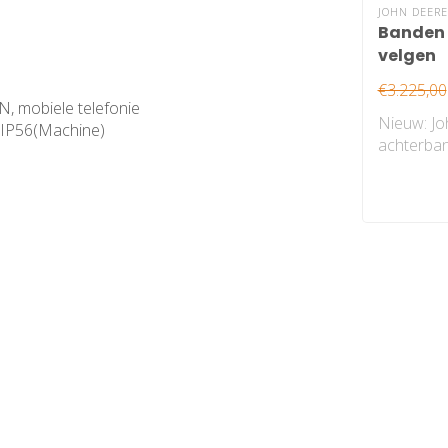
JOHN DEERE
Banden 
velgen
€3.225,00
, mobiele telefonie
Nieuw: J
 IP56(Machine)
achterba
velgen, ga