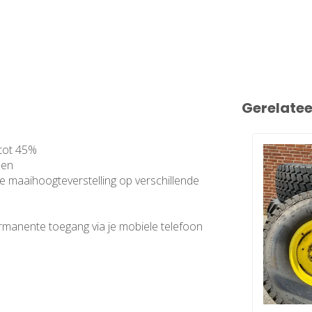
Gerelate
 tot 45%
sen
he maaihoogteverstelling op verschillende
rmanente toegang via je mobiele telefoon