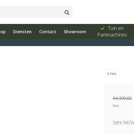
ud
Showroom
Bel ons 026-
Tuin en
hop
Diensten
Contact
Showroom
e
met advies
3251603
Parkmachines
STIHL
€4.399,00
btw
Stihl IMO