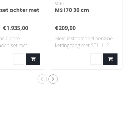
STIHL
JOH
set achter met
MS 170 30 cm
X3
€1.935,00
€209,00
€9
ohn Deere
Klein instapmodel benzine
X35
nden set met
kettingzaag met STIHL 2-
opv
zon profiel..
MIX-motor...
elek