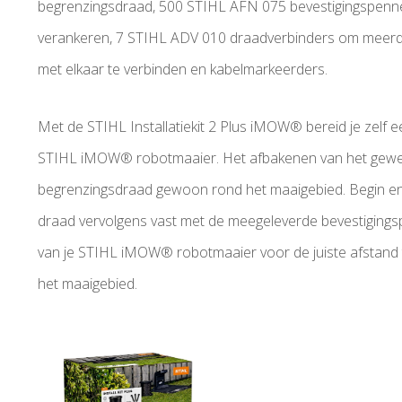
begrenzingsdraad, 500 STIHL AFN 075 bevestigingspenne
verankeren, 7 STIHL ADV 010 draadverbinders om meer
met elkaar te verbinden en kabelmarkeerders.
Met de STIHL Installatiekit 2 Plus iMOW® bereid je zelf 
STIHL iMOW® robotmaaier. Het afbakenen van het gewen
begrenzingsdraad gewoon rond het maaigebied. Begin en e
draad vervolgens vast met de meegeleverde bevestigings
van je STIHL iMOW® robotmaaier voor de juiste afstand
het maaigebied.