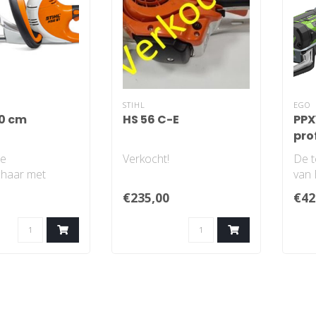
STIHL
EGO
50 cm
HS 56 C-E
PPX
pro
tel
he
Verkocht!
De t
haar met
van 
e handgreep
flex
€235,00
€42
anden om vlot
bome
..