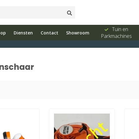
ud
Showroom
Bel ons 026-
Tuin en
hop
Diensten
Contact
Showroom
e
met advies
3251603
Parkmachines
enschaar