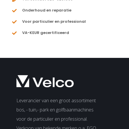
Onderhoud en reparatie
Voor particulier en professional
VA-KEUR gecertificeerd
Leverancier van een groot assortiment
bos, - tuin,- park en golfbaanmachines
voor de particulier en professional.
Verkoop van bekende merken o.a. EGO,