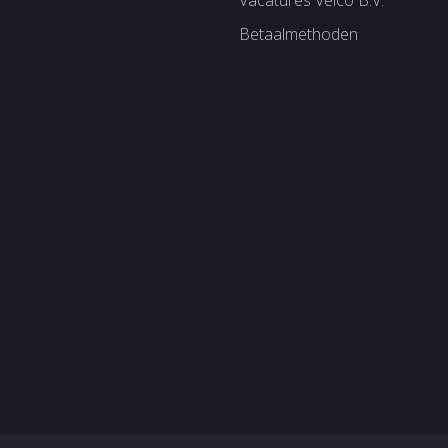
Vacatures Velco B.V.
Betaalmethoden