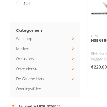
Stihl
Categorieën
STIHL
Webshop
HSE 61 
Merken
Elektrisc
Occasions
heggensc
draaibar
€229,00
Onze diensten
met 5 st
en comfor
De Groene Hand
Openingstijden
Tel. contact 026-3251603