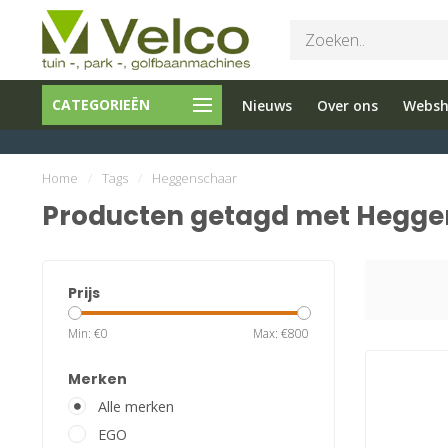
Bel ons 026-
Tuin en
Onderho
CATEGORIEËN
Nieuws
Over ons
Webs
3251603
Parkmachines
en reparati
Home
/
Tags
/
Heggenschaar
Producten getagd met Hegg
Prijs
Min: €
0
Max: €
800
Merken
Alle merken
EGO