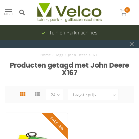
0
MENU
Tuin en Parkmachines
Home
/
Tags
/
John Deere X167
Producten getagd met John Deere
X167
SALE -6%