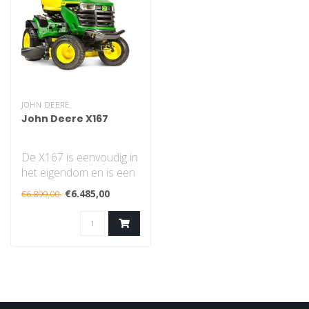
JOHN DEERE
John Deere X167
De X167 is eenvoudig in
het eigendom en is een
plezier om te
€6.485,00
€6.899,00
gebruiken...