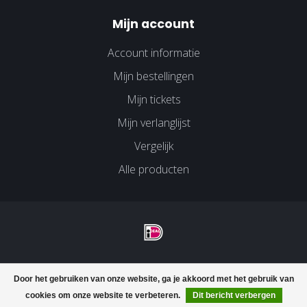
Mijn account
Account informatie
Mijn bestellingen
Mijn tickets
Mijn verlanglijst
Vergelijk
Alle producten
© Copyright 2026 Velco Huissen - Powered by
Lightspeed
-
Door het gebruiken van onze website, ga je akkoord met het gebruik van
Lightspeed design
by
Dyvelopment
cookies om onze website te verbeteren.
Dit bericht verbergen
FILTERS