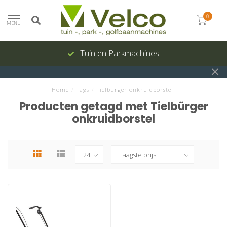
0
MENU
Tuin en Parkmachines
Home
/
Tags
/
Tielbürger onkruidborstel
Producten getagd met Tielbürger
onkruidborstel