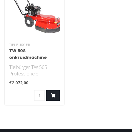
TIELBÜRGER
TW 50S
onkruidmachine
Tielbürger TW 50S
Professionele
onkruidborstel made in
€2.072,00
Germany..