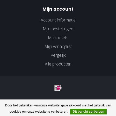
Mijn account
Account informatie
Mijn bestellingen
Mijn tickets
Mijn verlanglijst
Vergelijk
Alle producten
© Copyright 2026 Velco Huissen - Powered by
Lightspeed
-
Door het gebruiken van onze website, ga je akkoord met het gebruik van
Lightspeed design
by
Dyvelopment
cookies om onze website te verbeteren.
Dit bericht verbergen
FILTERS