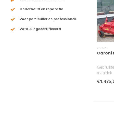
Onderhoud en reparatie
Voor particulier en professional
VA-KEUR gecertificeerd
CARONI
Caroni
Gebruikte
maaidek
€1.475,
Werkbree
Voor mee
neemt u c