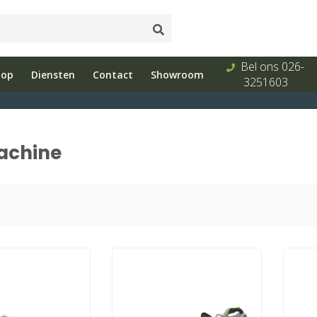
Onderhoud
Showroom
Bel ons 026-
hop
Diensten
Contact
Showroom
s
en reparatie
met advies
3251603
achine