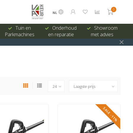
0
NL
Tuin en
Onderhoud
Showroom
Parkmachines
en reparatie
met advies
SALE -11%