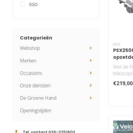
EGO
Categorieën
EGO
Webshop
PSX250
opzetde
Merken
Met de P
Occasions
telescop
pakt u mak
€219,00
Onze diensten
moeilijk te
De Groene Hand
Openingstijden
Tel. contact 026-3251603