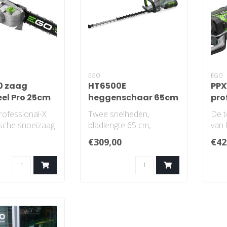
EGO
EGO
0 zaag
HT6500E
PPX
el Pro 25cm
heggenschaar 65cm
pro
33mm
tel
rofessional-X
Twee snelheden,
De t
ische snoeizaag
bladlengte 65 cm,
van 
kelijk die
mesafstand 33 mm bij
flex
€309,00
€42
 b..
dubbelzijdige snijactie v..
bome