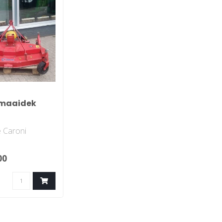
 maaidek
 Caroni
00
dte 120 cm
r informatie
..