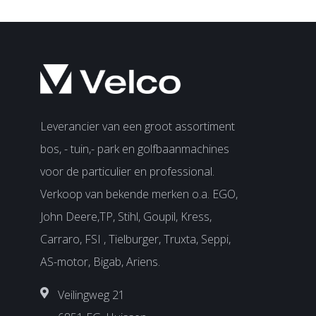
Leverancier van een groot assortiment
bos, - tuin,- park en golfbaanmachines
voor de particulier en professional.
Verkoop van bekende merken o.a. EGO,
John Deere,TP, Stihl, Goupil, Kress,
Carraro, FSI , Tielburger, Truxta, Seppi,
AS-motor, Bigab, Ariens.
Veilingweg 21