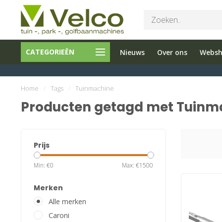
Bel ons 026-
Tuin en
CATEGORIEËN
Nieuws
Over ons
Webs
3251603
Parkmachine
Home
/
Tags
/
Tuinmachine
Producten getagd met Tuinm
Prijs
Min: €
0
Max: €
1500
Merken
Alle merken
Caroni