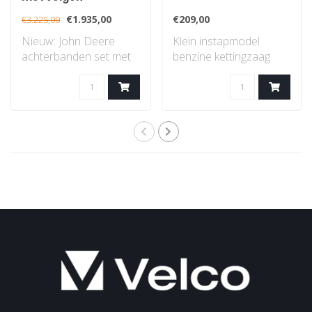
€1.935,00
€209,00
€3.225,00
Nieuw: John Deere
Klein instapmodel
achterbanden set met
benzine kettingzaag
velgen, gazon profiel..
met STIHL 2-MIX-
motor...