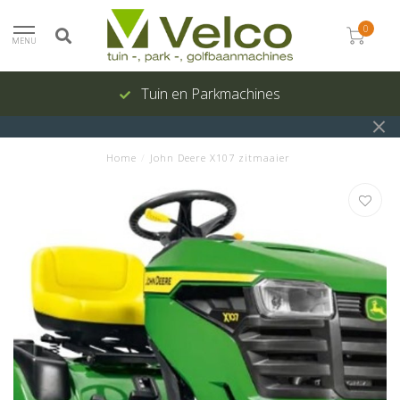
0
MENU
Tuin en Parkmachines
Home
/
John Deere X107 zitmaaier