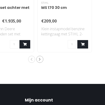
STIHL
JOH
set achter met
MS 170 30 cm
X3
€1.935,00
€209,00
€9
ohn Deere
Klein instapmodel benzine
X35
nden set met
kettingzaag met STIHL 2-
opv
zon profiel..
MIX-motor...
elek
Mijn account