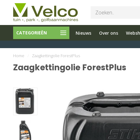
Bel ons 026-
Tuin en
CATEGORIEËN
Nieuws
Over ons
Webs
3251603
Parkmachine
Home
/
Zaagkettingolie ForestPlus
Zaagkettingolie ForestPlus