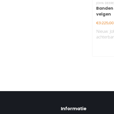
JOHN DEERE
Banden 
velgen
€3.225,00
Nieuw: J
achterba
velgen, ga
Informatie