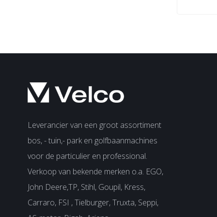
Leverancier van een groot assortiment
bos, - tuin,- park en golfbaanmachines
voor de particulier en professional.
Verkoop van bekende merken o.a. EGO,
John Deere,TP, Stihl, Goupil, Kress,
Carraro, FSI , Tielburger, Truxta, Seppi,