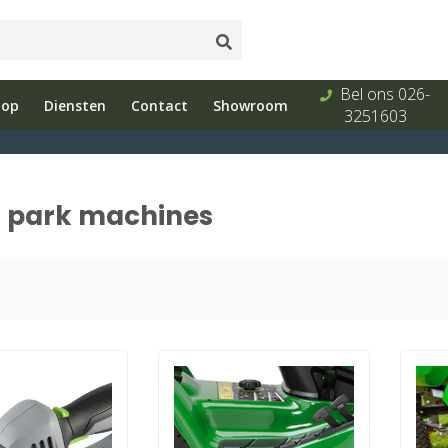
Onderhoud
Showroom
Bel ons 026-
hop
Diensten
Contact
Showroom
s
en reparatie
met advies
3251603
n park machines