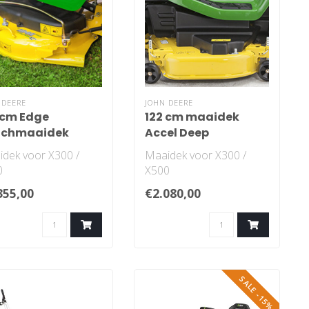
 DEERE
JOHN DEERE
 cm Edge
122 cm maaidek
lchmaaidek
Accel Deep
asaandrijving
dek voor X300 /
Maaidek voor X300 /
0
X500
355,00
€2.080,00
SALE -15%