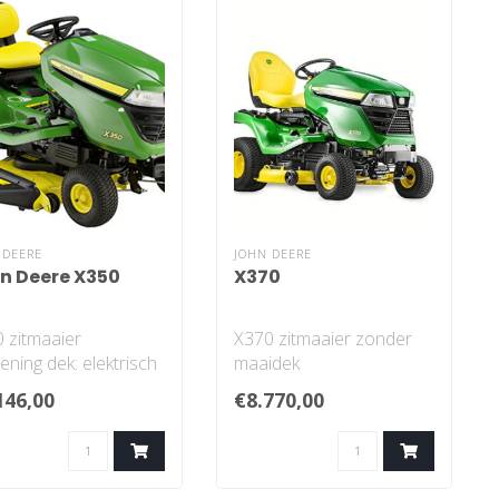
 DEERE
JOHN DEERE
n Deere X350
X370
 zitmaaier
X370 zitmaaier zonder
ening dek: elektrisch
maaidek
 Touch-
Bediening dek: elektrisch
146,00
€8.770,00
bediening
Twin TouchTM-
secontr..
voetbedie..