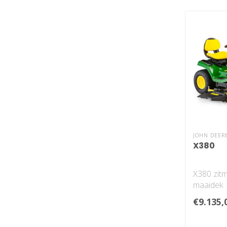
JOHN DEER
X380
X380 zit
maaidek
Bediening
€9.135,
Twin To
voetbedie