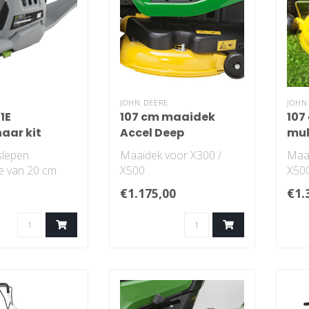
JOHN DEERE
JOHN
1E
107 cm maaidek
107
aar kit
Accel Deep
mu
asaandrijving
slepen
Maaidek voor X300 /
Maai
e van 20 cm
X500
X50
apaciteit van 8
€1.175,00
€1.
ebruikt wor..