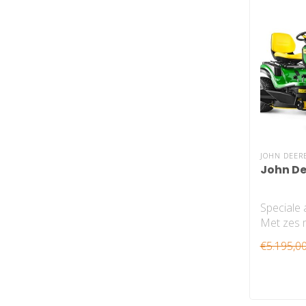
JOHN DEER
John De
Speciale 
Met zes 
een bree
€5.195,0
kenmerken