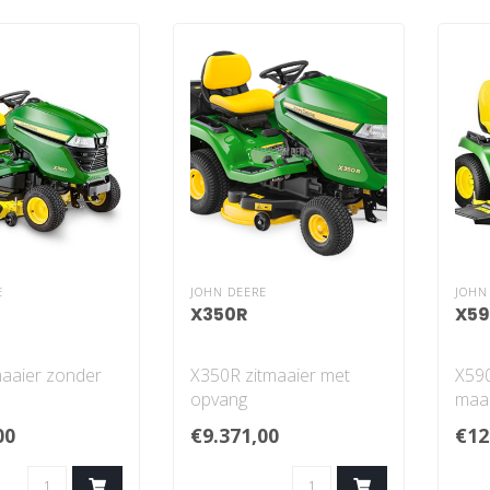
E
JOHN DEERE
JOHN
X350R
X5
maaier zonder
X350R zitmaaier met
X590
opvang
maa
 dek: elektrisch
Bediening dek: elektrisch
Uits
00
€9.371,00
€12
uchTM-
Twin TouchTM-
uits
..
voetbedienin..
Ve..