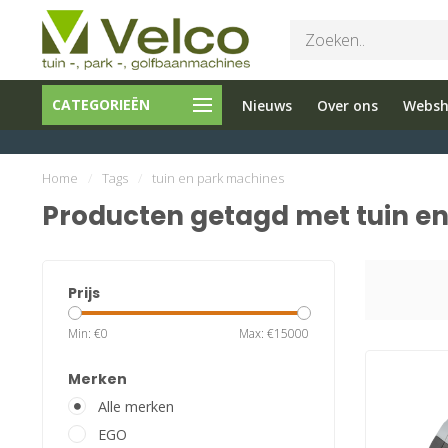
Bel ons 026-
Tuin en
CATEGORIEËN
Nieuws
Over ons
Webs
3251603
Parkmachine
Home
/
Tags
/
tuin en park machines
Producten getagd met tuin e
Prijs
Min: €
0
Max: €
15000
Merken
Alle merken
EGO