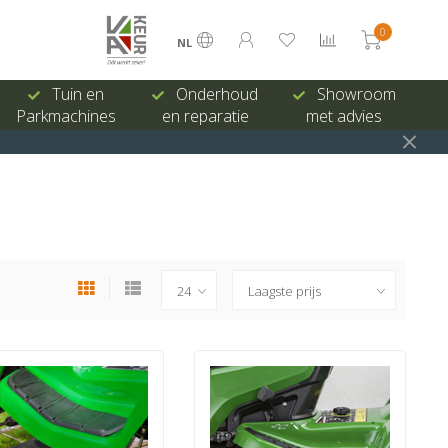
0
NL
Tuin en
Onderhoud
Showroom
Parkmachines
en reparatie
met advies