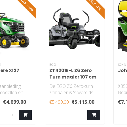
SALE -10%
SALE -7%
E
EGO
JOHN
ere X127
ZT4201E-L Z6 Zero
Joh
Turn maaier 107 cm
aanbieding:
De EGO Z6 Zero-turn
X350
modellen en
zitmaaier is 's werelds
Bedi
d scala aan
eerste zitmaaier die
Twin
€4.699,00
€5.115,00
€7.
0
€5.499,00
 en optie..
compatibel is m..
voet
Crui