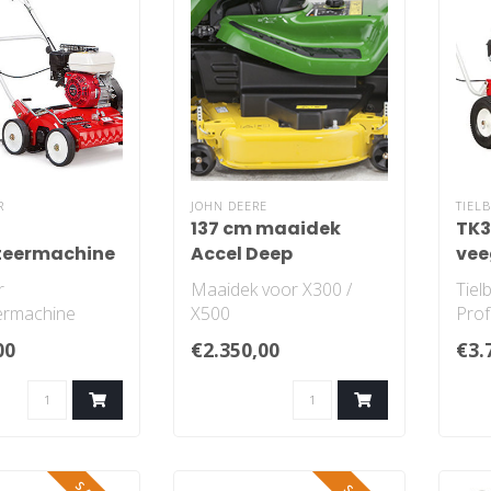
R
JOHN DEERE
TIEL
137 cm maaidek
TK3
teermachine
Accel Deep
ve
asaandrijving
r
Maaidek voor X300 /
Tiel
eermachine
X500
Prof
00
€2.350,00
€3.