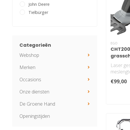
John Deere
Tielbürger
EGO
Categorieën
CHT200
Webshop
grassch
Laser ge
Merken
meslengt
met een c
Occasions
€99,00
mm. Kan g
Onze diensten
De Groene Hand
Openingstijden