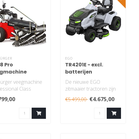
BÜRGER
EGO
8 Pro
TR4201E - excl.
egmachine
batterijen
bürger veegmachine
De nieuwe EGO
essional Class
zitmaaier tractoren zijn
de nieuwe maatstaf in
799,00
€4.675,00
€5.499,00
batterij aangedreve..