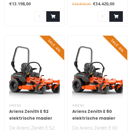
De Ariens Zenith serie
werelds eerste
€13.198,00
€34.420,00
€36.894,00
staat garant voor
professionele zi..
comfor..
SALE -6%
SALE -6%
ARIENS
ARIENS
Ariens Zenith E 52
Ariens Zenith E 60
elektrische maaier
elektrische maaier
De Ariens Zenith E 52
De Ariens Zenith E 60