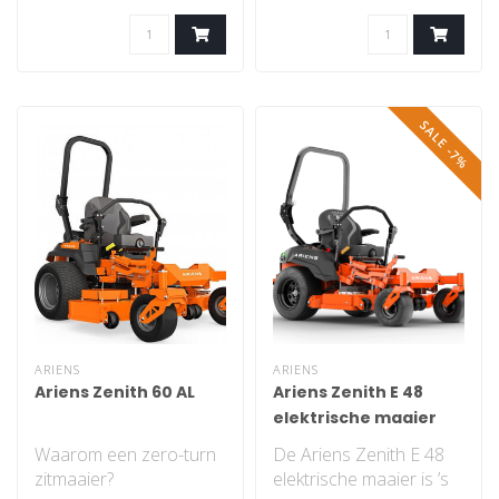
staat garant voor
staat garant voor
comfor..
comfor..
SALE -7%
ARIENS
ARIENS
Ariens Zenith 60 AL
Ariens Zenith E 48
elektrische maaier
Waarom een zero-turn
De Ariens Zenith E 48
zitmaaier?
elektrische maaier is ’s