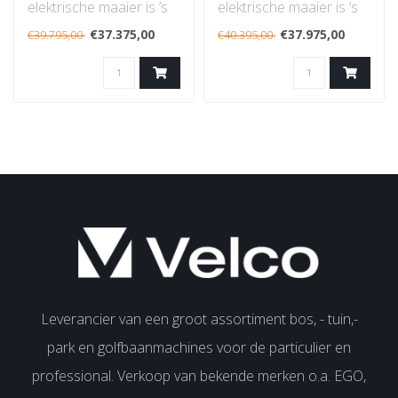
elektrische maaier is ’s
elektrische maaier is ’s
werelds eerste
werelds eerste
€37.375,00
€37.975,00
€39.795,00
€40.395,00
professionele zi..
professionele zi..
Leverancier van een groot assortiment bos, - tuin,-
park en golfbaanmachines voor de particulier en
professional. Verkoop van bekende merken o.a. EGO,