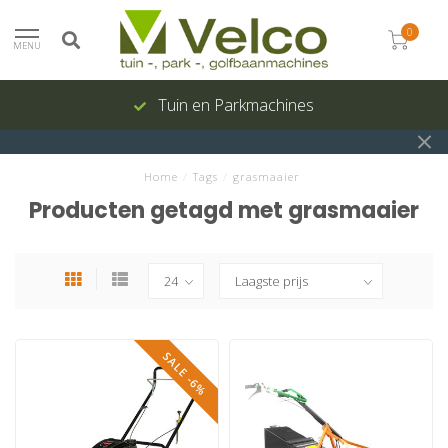
0
MENU
Tuin en Parkmachines
Home
/
Tags
/
grasmaaier
Producten getagd met grasmaaier
SALE -6%