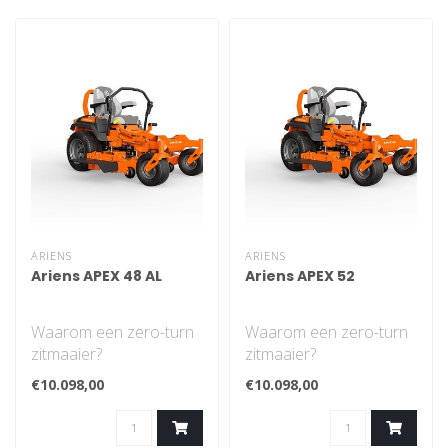
ARIENS
ARIENS
Ariens APEX 48 AL
Ariens APEX 52
Waarom een zero-turn
Waarom een zero-turn
zitmaaier?
zitmaaier?
De zero-turn zitmaaier
De zero-turn zitmaaier
€10.098,00
€10.098,00
bespaart u een hoop
bespaart u een hoop
tijd..
tijd..