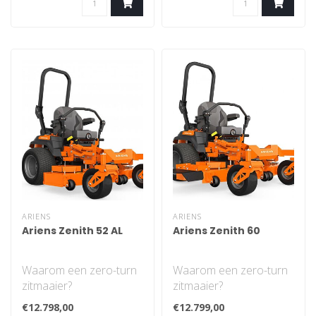
ARIENS
ARIENS
Ariens Zenith 52 AL
Ariens Zenith 60
Waarom een zero-turn
Waarom een zero-turn
zitmaaier?
zitmaaier?
De Ariens Zenith serie
De Ariens Zenith serie
€12.798,00
€12.799,00