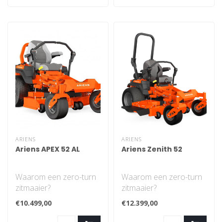
ARIENS
ARIENS
Ariens APEX 52 AL
Ariens Zenith 52
Waarom een zero-turn
Waarom een zero-turn
zitmaaier?
zitmaaier?
De zero-turn zitmaaier
De Ariens Zenith serie
€10.499,00
€12.399,00
bespaart u een hoop
staat garant voor
tijd..
comfor..