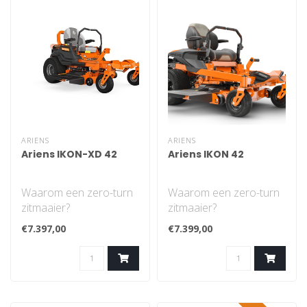
ARIENS
ARIENS
Ariens IKON-XD 42
Ariens IKON 42
Waarom een zero-turn
Waarom een zero-turn
zitmaaier?
zitmaaier?
De zero-turn zitmaaier
De zero-turn zitmaaier
€7.397,00
€7.399,00
bespaart u een hoop
bespaart u een hoop
tijd..
tijd..